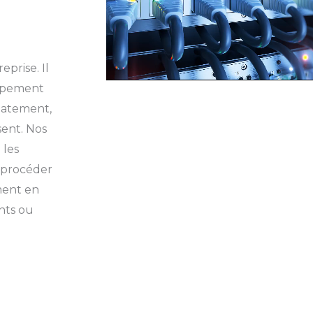
prise. Il
uipement
uatement,
sent. Nos
 les
u procéder
ment en
nts ou