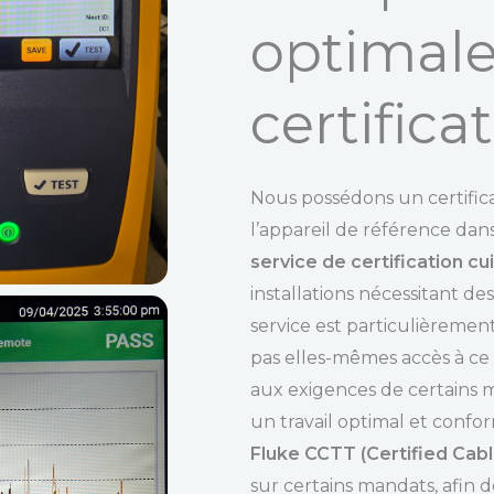
optimale
certifica
Nous possédons un certific
l’appareil de référence dans
service de certification cu
installations nécessitant des
service est particulièrement
pas elles-mêmes accès à ce
aux exigences de certains m
un travail optimal et conf
Fluke CCTT (Certified Cabl
sur certains mandats, afin d