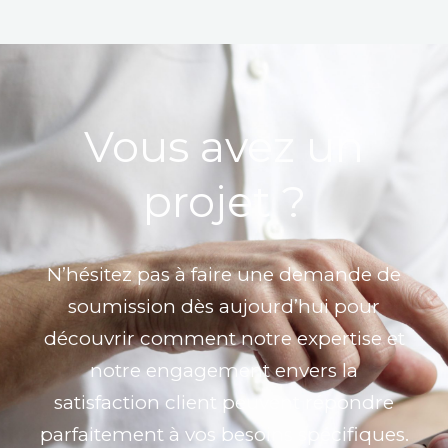
Vous avez un
projet ?
N’hésitez pas à faire une demande de
soumission dès aujourd’hui pour
découvrir comment notre expertise et
notre engagement envers la
satisfaction client peuvent répondre
parfaitement à vos besoins spécifiques.